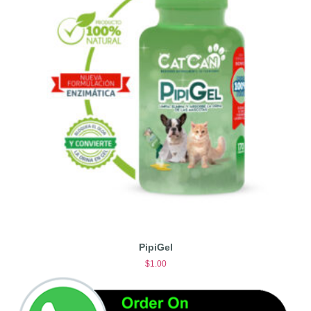
PipiGel
$
1.00